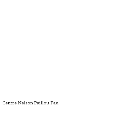
Boites aux lettres des comités, Pau
Maison Sport Santé Nelson Paillou
Centre Nelson Paillou Pau
Entrée Pau
Centre Nelson Paillou Pau
Oeuvre de Chahab, Pau