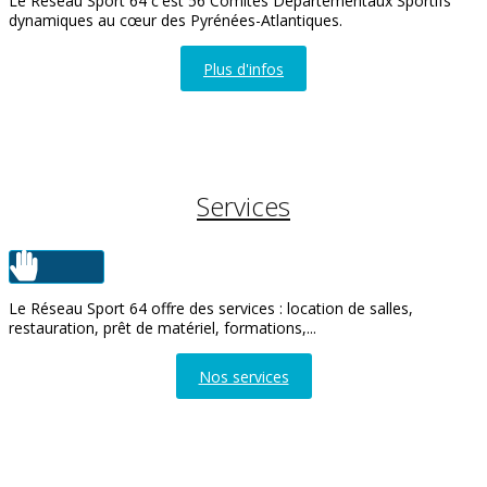
Le Réseau Sport 64 c'est 56 Comités Départementaux Sportifs
dynamiques au cœur des Pyrénées-Atlantiques.
Plus d'infos
SERVICES
Services
Le Réseau Sport 64 offre des services : location de salles,
restauration, prêt de matériel, formations,...
Nos services
PRYTANÉE NELSON PAILLOU