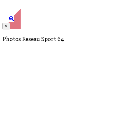
Accueil, Bayonne
×
Photos Reseau Sport 64
Entrée salariés, Pau
Hall d'entrée, Pau
Accueil, Pau