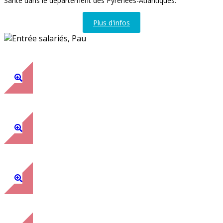
Santé dans le département des Pyrénées-Atlantiques.
Plus d'infos
Entrée salariés, Pau
Hall d'entrée, Pau
Accueil, Pau
Boites aux lettres des comités, Pau